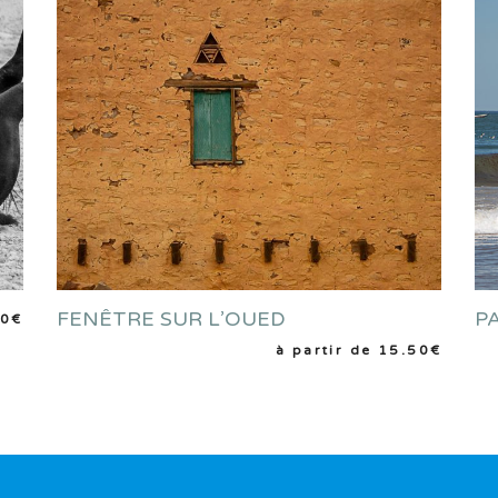
FENÊTRE SUR L’OUED
P
CHOIX DES OPTIONS
50
€
à partir de
15.50
€